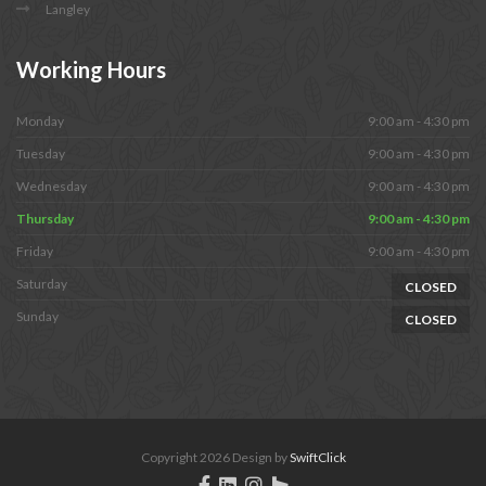
Langley
Working
Hours
Monday
9:00 am - 4:30 pm
Tuesday
9:00 am - 4:30 pm
Wednesday
9:00 am - 4:30 pm
Thursday
9:00 am - 4:30 pm
Friday
9:00 am - 4:30 pm
Saturday
CLOSED
Sunday
CLOSED
Copyright 2026 Design by
SwiftClick