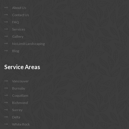
About Us
Contact Us
FAQ
Services
Gallery
No Limit Landscaping
Blog
Service
Areas
Vancouver
Burnaby
Coquitlam
Richmond
Surrey
Delta
White Rock