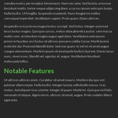
conubia nostra, per inceptos himenaeos. Nam nec ante. Sed lacinia, urna non
tincidunt mattis, tortor neque adipiscing diam, a cursus ipsum ante quis turpis.
Nulla facilisi. Ut fringilla. Suspendisse potenti. Nunc feugiat mi a tellus
consequat imperdiet. Vestibulum sapien. Proin quam. Etiam ultrices.
Suspendisse in justo eu magna luctus suscipit. Sed lectus. Integer euismod
lacus luctus magna. Quisque cursus, metus vitae pharetra auctor, sem massa
mattis sem, at interdum magna augue eget diam. Vestibulum ante ipsum
primis in faucibus orci luctus et ultrices posuere cubilia Curae; Morbi lacinia
molestie dui. Praesent blandit dolor. Sed non quam. In vel mi sit amet augue
congue elementum. Morbi in ipsum sit amet pede facilisis laoreet. Donec lacus
nunc, viverra nec, blandit vel, egestas et, augue. Vestibulum tincidunt
malesuada tellus.
Notable Features
Ut ultrices ultrices enim. Curabitur sit amet mauris. Morbi in dui quis est
pulvinar ullamcorper. Nulla facilisi. Integer lacinia sollicitudin massa. Cras
metus. Sed aliquet risus a tortor. Integer id quam. Morbi mi. Quisque nisl felis,
venenatis tristique, dignissim in, ultrices sit amet, augue. Proin sodales libero
eget ante.