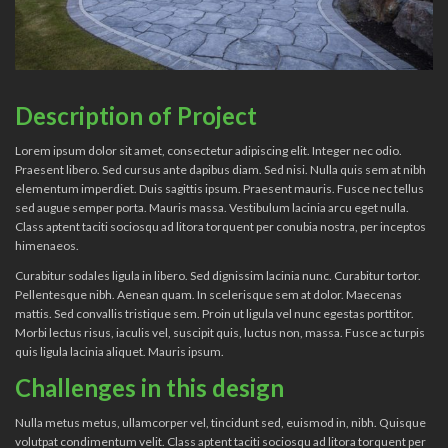
Description of Project
Lorem ipsum dolor sit amet, consectetur adipiscing elit. Integer nec odio.
Praesent libero. Sed cursus ante dapibus diam. Sed nisi. Nulla quis sem at nibh
elementum imperdiet. Duis sagittis ipsum. Praesent mauris. Fusce nec tellus
sed augue semper porta. Mauris massa. Vestibulum lacinia arcu eget nulla.
Class aptent taciti sociosqu ad litora torquent per conubia nostra, per inceptos
himenaeos.
Curabitur sodales ligula in libero. Sed dignissim lacinia nunc. Curabitur tortor.
Pellentesque nibh. Aenean quam. In scelerisque sem at dolor. Maecenas
mattis. Sed convallis tristique sem. Proin ut ligula vel nunc egestas porttitor.
Morbi lectus risus, iaculis vel, suscipit quis, luctus non, massa. Fusce ac turpis
quis ligula lacinia aliquet. Mauris ipsum.
Challenges in this design
Nulla metus metus, ullamcorper vel, tincidunt sed, euismod in, nibh. Quisque
volutpat condimentum velit. Class aptent taciti sociosqu ad litora torquent per